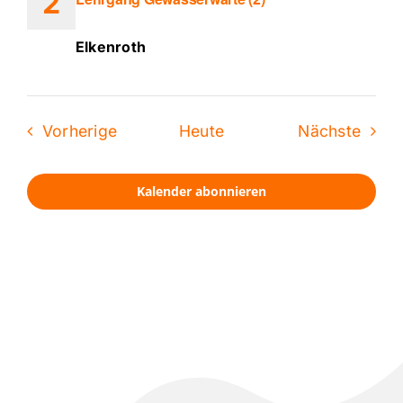
2
Elkenroth
Veranstaltungen
Veran
Vorherige
Heute
Nächste
Kalender abonnieren