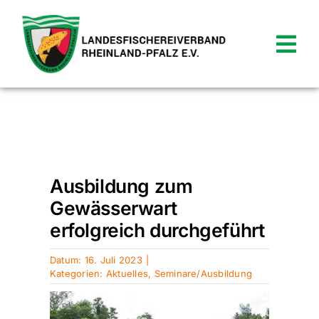
Zum
Inhalt
springen
Tog
Nav
News
Verein
Startseite
»
Aktuelles
»
Ausbildung zum
Gewässerwart erfolgreich durchgeführt
Termine
Ausbildung zum
Gewässerwart
Shop
erfolgreich durchgeführt
Service
Datum: 16. Juli 2023
|
Kategorien:
Aktuelles
,
Seminare/Ausbildung
Kontakt