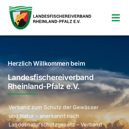
Zum
Inhalt
springen
Tog
Nav
News
Verein
Herzlich Willkommen beim
Termine
Landesfischereiverband
Rheinland-Pfalz e.V.
Shop
Service
Verband zum Schutz der Gewässer
und Natur – anerkannt nach
Kontakt
Landesnaturschutzgesetz – Verband