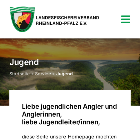
Zum
Inhalt
springen
Tog
Nav
News
Verein
Jugend
Startseite
»
Service
»
Jugend
Termine
Shop
Liebe jugendlichen Angler und
Service
Anglerinnen,
liebe Jugendleiter/innen,
Kontakt
diese Seite unsere Homepage möchten