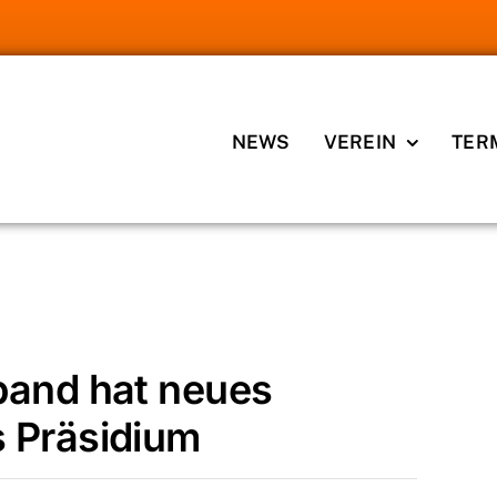
NEWS
VEREIN
TER
 hat neues geschäftsführendes Präsidium
band hat neues
 Präsidium