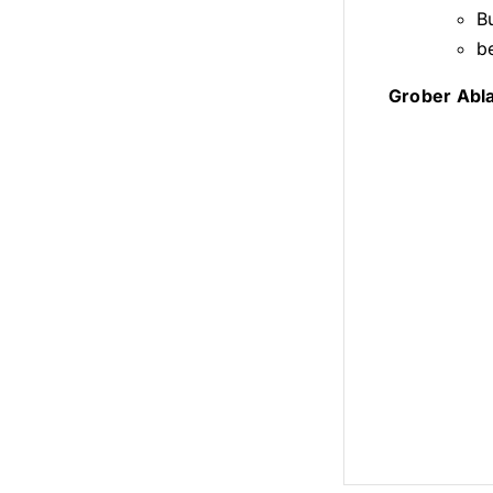
B
b
Grober Abl