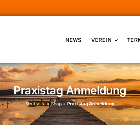
NEWS
VEREIN
TER
Praxistag Anmeldung
Startseite
»
Shop
»
Praxistag Anmeldung