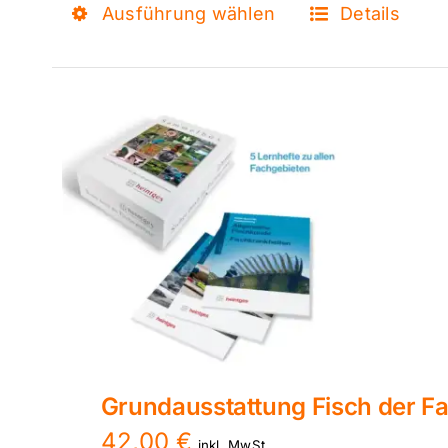
Dieses
Ausführung wählen
Details
Produkt
weist
mehrere
Varianten
auf.
Die
Optionen
können
auf
der
Produktseite
gewählt
werden
Grundausstattung Fisch der Fa
42,00
€
inkl. MwSt.