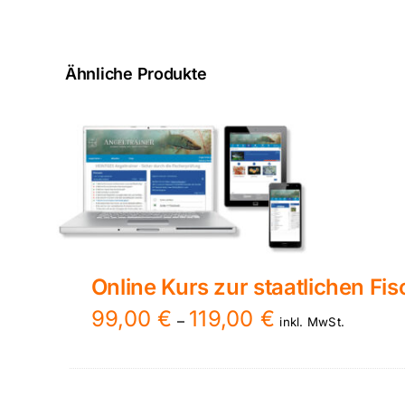
Ähnliche Produkte
Online Kurs zur staatlichen Fi
Preisspanne:
99,00
€
119,00
€
–
inkl. MwSt.
99,00 €
bis
119,00 €