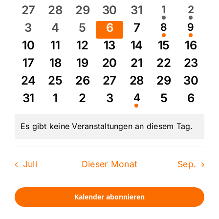
von
0
0
0
0
0
1
1
27
28
29
30
31
1
2
Veranstaltungen
Veranstalt
Verans
Veranstaltungen
Veranstaltungen
Veranstaltungen
Veranstaltungen
Veranstaltunge
0
0
0
0
0
1
1
3
4
5
6
7
8
9
Veranstaltu
Verans
Veranstaltungen
Veranstaltungen
Veranstaltungen
Veranstaltungen
Veranstaltunge
0
0
0
0
0
0
0
10
11
12
13
14
15
16
Veranstaltungen
Veranstaltungen
Veranstaltungen
Veranstaltungen
Veranstaltunge
Veranstalt
Veran
0
0
0
0
0
0
0
17
18
19
20
21
22
23
Veranstaltungen
Veranstaltungen
Veranstaltungen
Veranstaltungen
Veranstaltunge
Veranstalt
Veran
0
0
0
0
0
0
0
24
25
26
27
28
29
30
Veranstaltungen
Veranstaltungen
Veranstaltungen
Veranstaltungen
Veranstaltunge
Veranstalt
Veran
0
0
0
0
1
0
0
31
1
2
3
4
5
6
Veranstaltung
Veranstaltungen
Veranstaltungen
Veranstaltungen
Veranstaltungen
Veranstal
Veran
Es gibt keine Veranstaltungen an diesem Tag.
Hinweis
Juli
Dieser Monat
Sep.
Kalender abonnieren