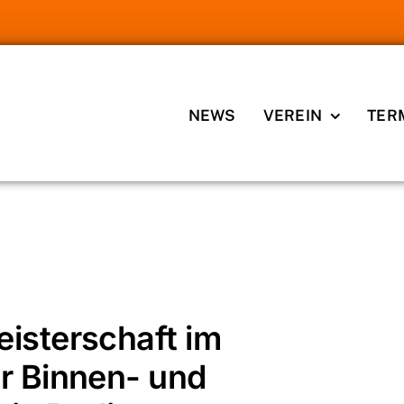
NEWS
VEREIN
TER
rschaft im Turnierwurfsport der Binnen- und
isterschaft im
r Binnen- und