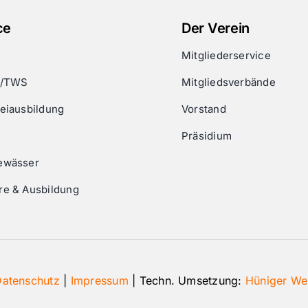
ce
Der Verein
Mitgliederservice
g/TWS
Mitgliedsverbände
eiausbildung
Vorstand
Präsidium
ewässer
re & Ausbildung
atenschutz
|
Impressum
| Techn. Umsetzung:
Hüniger We