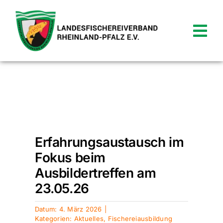
Zum
Inhalt
springen
Tog
Nav
News
Verein
Startseite
»
Aktuelles
»
Erfahrungsaustausch im Fokus beim
Termine
Ausbildertreffen am 23.05.26
Erfahrungsaustausch im
Shop
Fokus beim
Ausbildertreffen am
Service
23.05.26
Kontakt
Datum: 4. März 2026
|
Kategorien:
Aktuelles
,
Fischereiausbildung