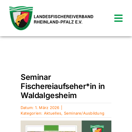
Zum
Inhalt
springen
Tog
Nav
News
Verein
Startseite
»
Aktuelles
»
Seminar
Fischereiaufseher*in in Waldalgesheim
Termine
Seminar
Fischereiaufseher*in in
Shop
Waldalgesheim
Service
Datum: 1. März 2026
|
Kategorien:
Aktuelles
,
Seminare/Ausbildung
Kontakt