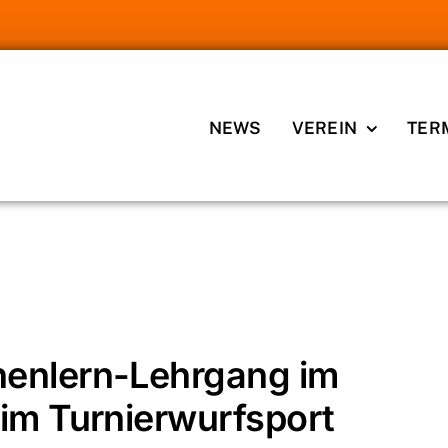
NEWS
VEREIN
TER
 Kennenlern-Lehrgang im Castingsport sowie im
nenlern-Lehrgang im
im Turnierwurfsport