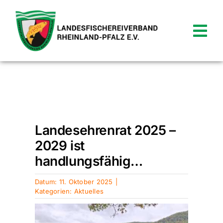
Zum
Inhalt
springen
Tog
Nav
News
Verein
Startseite
»
Aktuelles
»
Landesehrenrat
2025 – 2029 ist handlungsfähig…
Termine
Landesehrenrat 2025 –
2029 ist
Shop
handlungsfähig…
Service
Datum: 11. Oktober 2025
|
Kategorien:
Aktuelles
Kontakt