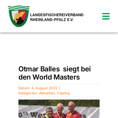
Zum
Inhalt
springen
Tog
Nav
News
Verein
Startseite
»
Aktuelles
»
Otmar Balles siegt
bei den World Masters
Termine
Otmar Balles siegt bei
den World Masters
Shop
Datum: 4. August 2022
|
Service
Kategorien:
Aktuelles
,
Casting
Kontakt